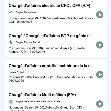
Chargé d'affaires électricité CFO / CFA (H/F)
Emploi Manpower
Boissy-Saint-Léger (94470), Val-de-Marne (94), Île-de-France
-
CDI
-
03/08/2026
Chargé / Chargée d'affaires BTP en génie climatique et énergétiqu (H/F)
Emploi France Travail
Clichy-sous-Bois (93390), Seine-Saint-Denis (93), Île-de-
France
-
CDI
-
31/07/2026
Chargé d'affaires contrôle technique de la construction confirmé H/F
Emploi APAVE
Chartres (28000), Eure-et-Loir (28), Centre-Val de Loire
-
CDI
-
26/07/2026
Chargé d'affaires Multi-métiers (F/H)
Emploi GERARD PERRIER INDUSTRIE
Nogent-sur-Seine (10400), Aube (10), Grand Est
-
CDI
-
02/08/2026