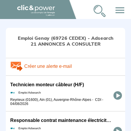
menu
Emploi Genay (69726 CEDEX) - Adsearch
21 ANNONCES A CONSULTER
Créer une alerte e-mail
Technicien monteur câbleur (H/F)
Emploi Adsearch
Reyrieux (01600), Ain (01), Auvergne-Rhône-Alpes
-
CDI
-
04/08/2026
Responsable contrat maintenance électricité (H/F)
Emploi Adsearch