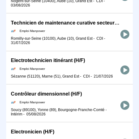
Nogent-sur-Seine (10400), Aube (10), Grand Est
-
CDI
-
03/08/2026
Technicien de maintenance curative secteur éolien (H/F)
Emploi Manpower
Romilly-sur-Seine (10100), Aube (10), Grand Est
-
CDI
-
31/07/2026
Electrotechnicien itinérant (H/F)
Emploi Manpower
Sézanne (51120), Marne (51), Grand Est
-
CDI
-
21/07/2026
Contrôleur dimensionnel (H/F)
Emploi Manpower
Soucy (89100), Yonne (89), Bourgogne-Franche-Comté
-
Intérim
-
05/08/2026
Electronicien (H/F)