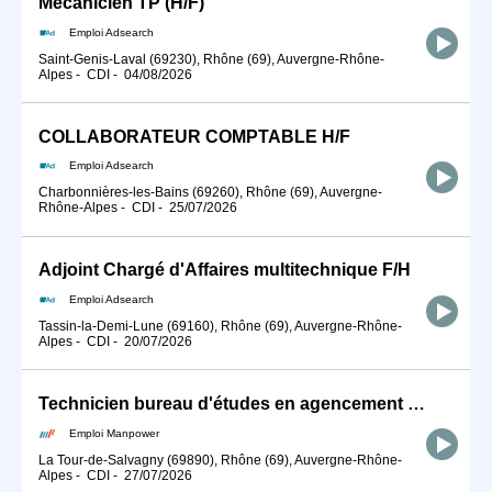
Mécanicien TP (H/F)
Emploi Adsearch
Saint-Genis-Laval (69230), Rhône (69), Auvergne-Rhône-
Alpes
-
CDI
-
04/08/2026
COLLABORATEUR COMPTABLE H/F
Emploi Adsearch
Charbonnières-les-Bains (69260), Rhône (69), Auvergne-
Rhône-Alpes
-
CDI
-
25/07/2026
Adjoint Chargé d'Affaires multitechnique F/H
Emploi Adsearch
Tassin-la-Demi-Lune (69160), Rhône (69), Auvergne-Rhône-
Alpes
-
CDI
-
20/07/2026
Technicien bureau d'études en agencement (H/F)
Emploi Manpower
La Tour-de-Salvagny (69890), Rhône (69), Auvergne-Rhône-
Alpes
-
CDI
-
27/07/2026