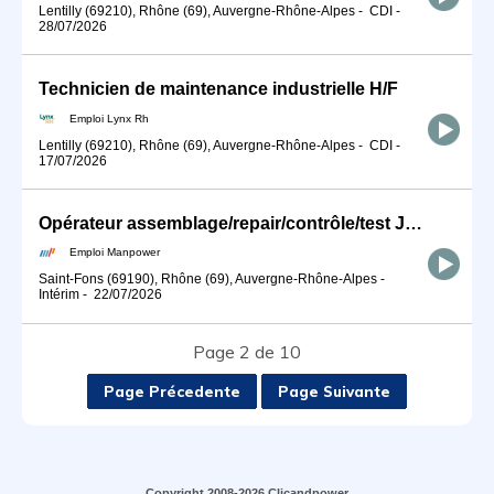
Lentilly (69210), Rhône (69), Auvergne-Rhône-Alpes
-
CDI
-
28/07/2026
Technicien de maintenance industrielle H/F
Emploi Lynx Rh
Lentilly (69210), Rhône (69), Auvergne-Rhône-Alpes
-
CDI
-
17/07/2026
Opérateur assemblage/repair/contrôle/test Journée, St Fons (69) (H/F)
Emploi Manpower
Saint-Fons (69190), Rhône (69), Auvergne-Rhône-Alpes
-
Intérim
-
22/07/2026
Page 2 de 10
Page Précedente
Page Suivante
Copyright 2008-2026 Clicandpower