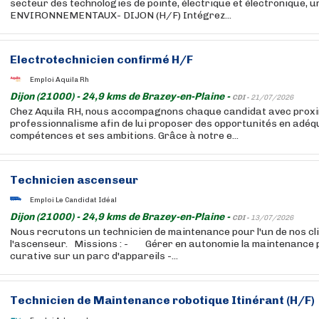
secteur des technologies de pointe, électrique et électronique, u
ENVIRONNEMENTAUX- DIJON (H/F) Intégrez...
Electrotechnicien confirmé H/F
Emploi Aquila Rh
Dijon (21000) - 24,9 kms de Brazey-en-Plaine -
CDI -
21/07/2026
Chez Aquila RH, nous accompagnons chaque candidat avec proxim
professionnalisme afin de lui proposer des opportunités en adéq
compétences et ses ambitions. Grâce à notre e...
Technicien ascenseur
Emploi Le Candidat Idéal
Dijon (21000) - 24,9 kms de Brazey-en-Plaine -
CDI -
13/07/2026
Nous recrutons un technicien de maintenance pour l'un de nos cl
l'ascenseur. Missions : - Gérer en autonomie la maintenance p
curative sur un parc d'appareils -...
Technicien de Maintenance robotique Itinérant (H/F)