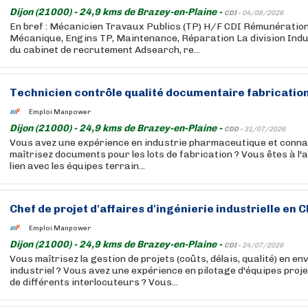
Dijon (21000) - 24,9 kms de Brazey-en-Plaine -
CDI -
04/08/2026
En bref : Mécanicien Travaux Publics (TP) H/F CDI Rémunération
Mécanique, Engins TP, Maintenance, Réparation La division Indus
du cabinet de recrutement Adsearch, re...
Technicien contrôle qualité documentaire fabrication
Emploi Manpower
Dijon (21000) - 24,9 kms de Brazey-en-Plaine -
CDD -
31/07/2026
Vous avez une expérience en industrie pharmaceutique et conna
maîtrisez documents pour les lots de fabrication ? Vous êtes à l'a
lien avec les équipes terrain...
Chef de projet d'affaires d'ingénierie industrielle en C
Emploi Manpower
Dijon (21000) - 24,9 kms de Brazey-en-Plaine -
CDI -
24/07/2026
Vous maîtrisez la gestion de projets (coûts, délais, qualité) en e
industriel ? Vous avez une expérience en pilotage d'équipes proje
de différents interlocuteurs ? Vous...