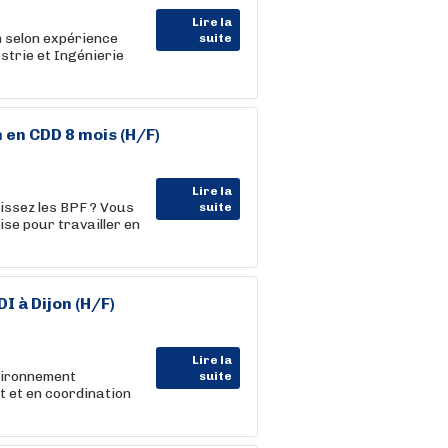
Lire la
 selon expérience
suite
trie et Ingénierie
 en CDD 8 mois (H/F)
Lire la
issez les BPF ? Vous
suite
ise pour travailler en
DI à Dijon (H/F)
Lire la
nvironnement
suite
t et en coordination