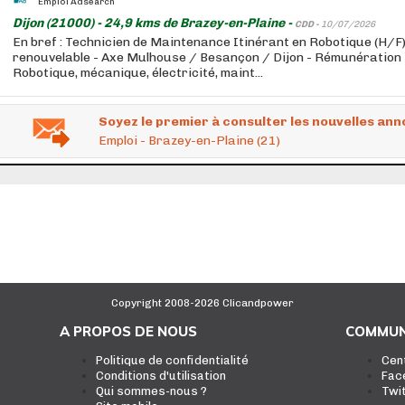
Emploi Adsearch
Dijon (21000) - 24,9 kms de Brazey-en-Plaine -
CDD -
10/07/2026
En bref : Technicien de Maintenance Itinérant en Robotique (H/F)
renouvelable - Axe Mulhouse / Besançon / Dijon - Rémunération s
Robotique, mécanique, électricité, maint...
Soyez le premier à consulter les nouvelles ann
Emploi - Brazey-en-Plaine (21)
Copyright 2008-2026 Clicandpower
A PROPOS DE NOUS
COMMUN
Politique de confidentialité
Cen
Conditions d'utilisation
Fac
Qui sommes-nous ?
Twi