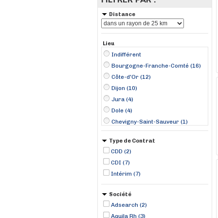
Distance
Lieu
Indifférent
Bourgogne-Franche-Comté (16)
Côte-d'Or (12)
Dijon (10)
Jura (4)
Dole (4)
Chevigny-Saint-Sauveur (1)
Longvic (1)
Type de Contrat
CDD (2)
CDI (7)
Intérim (7)
Société
Adsearch (2)
Aquila Rh (3)