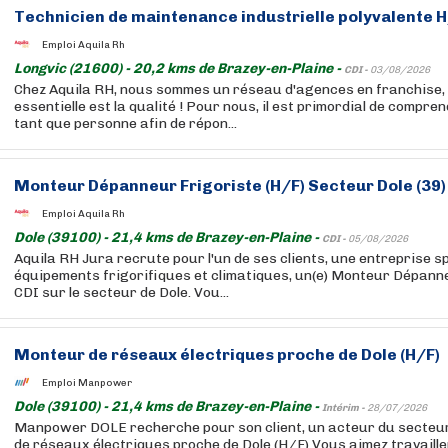
Technicien de maintenance industrielle polyvalente 
Emploi Aquila Rh
Longvic (21600) - 20,2 kms de Brazey-en-Plaine -
CDI -
03/08/2026
Chez Aquila RH, nous sommes un réseau d'agences en franchise, e
essentielle est la qualité ! Pour nous, il est primordial de compre
tant que personne afin de répon...
Monteur Dépanneur Frigoriste (H/F) Secteur Dole (39)
Emploi Aquila Rh
Dole (39100) - 21,4 kms de Brazey-en-Plaine -
CDI -
05/08/2026
Aquila RH Jura recrute pour l'un de ses clients, une entreprise s
équipements frigorifiques et climatiques, un(e) Monteur Dépann
CDI sur le secteur de Dole. Vou...
Monteur de réseaux électriques proche de Dole (H/F)
Emploi Manpower
Dole (39100) - 21,4 kms de Brazey-en-Plaine -
Intérim -
28/07/2026
Manpower DOLE recherche pour son client, un acteur du secteu
de réseaux électriques proche de Dole (H/F) Vous aimez travaille