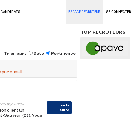
 CANDIDATS
ESPACE RECRUTEUR
SE CONNECTER
TOP RECRUTEURS
Trier par :
Date
Pertinence
 par e-mail
CDI -
05/08/2026
Lire la
on client un
suite
nt-Sauveur (21). Vous