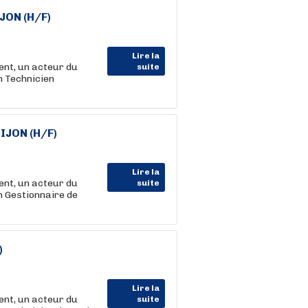
IJON (H/F)
Lire la
nt, un acteur du
suite
n Technicien
DIJON (H/F)
Lire la
nt, un acteur du
suite
n Gestionnaire de
)
Lire la
nt, un acteur du
suite