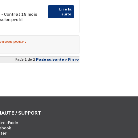
Lire la
 - Contrat 18 mois
suite
elon profil -
onces pour :
Page suivante >
Fin >>
Page 1 de 2
AUTE / SUPPORT
tre d'aide
ebook
tter