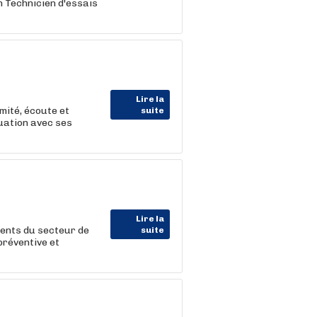
n Technicien d'essais
Lire la
ité, écoute et
suite
uation avec ses
Lire la
ients du secteur de
suite
réventive et