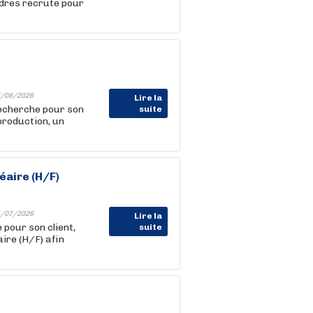
adres recrute pour
/08/2026
Lire la
herche pour son
suite
production, un
éaire (H/F)
/07/2026
Lire la
pour son client,
suite
ire (H/F) afin