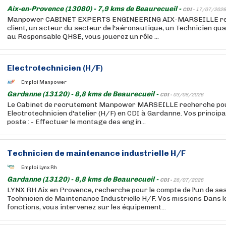
Aix-en-Provence (13080) - 7,9 kms de Beaurecueil -
CDI -
17/07/2026
Manpower CABINET EXPERTS ENGINEERING AIX-MARSEILLE rec
client, un acteur du secteur de l'aéronautique, un Technicien qua
au Responsable QHSE, vous jouerez un rôle ...
Electrotechnicien (H/F)
Emploi Manpower
Gardanne (13120) - 8,8 kms de Beaurecueil -
CDI -
03/08/2026
Le Cabinet de recrutement Manpower MARSEILLE recherche pour
Electrotechnicien d'atelier (H/F) en CDI à Gardanne. Vos princip
poste : - Effectuer le montage des engin...
Technicien de maintenance industrielle H/F
Emploi Lynx Rh
Gardanne (13120) - 8,8 kms de Beaurecueil -
CDI -
28/07/2026
LYNX RH Aix en Provence, recherche pour le compte de l'un de ses 
Technicien de Maintenance Industrielle H/F. Vos missions Dans l
fonctions, vous intervenez sur les équipement...