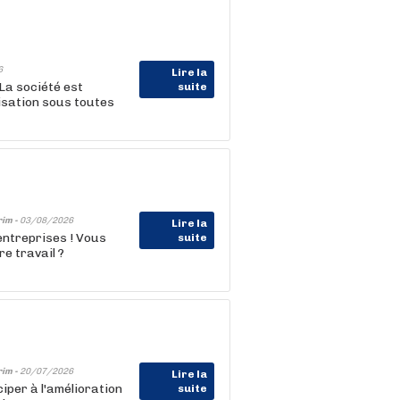
6
Lire la
La société est
suite
lisation sous toutes
rim -
03/08/2026
Lire la
 entreprises ! Vous
suite
re travail ?
rim -
20/07/2026
Lire la
iper à l'amélioration
suite