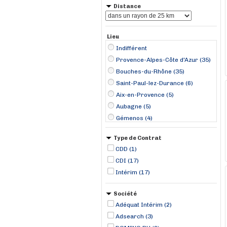
Distance
Lieu
Indifférent
Provence-Alpes-Côte d'Azur (35)
Bouches-du-Rhône (35)
Saint-Paul-lez-Durance (6)
Aix-en-Provence (5)
Aubagne (5)
Gémenos (4)
Vitrolles (4)
Type de Contrat
Les-Pennes-Mirabeau (3)
CDD (1)
Gardanne (2)
CDI (17)
Le Puy-Sainte-Réparade (2)
Intérim (17)
Rousset (2)
La Destrousse (1)
Société
Adéquat Intérim (2)
Adsearch (3)