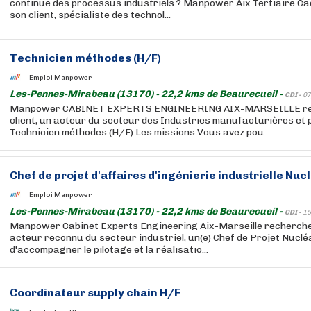
continue des processus industriels ? Manpower Aix Tertiaire C
son client, spécialiste des technol...
Technicien méthodes (H/F)
Emploi Manpower
Les-Pennes-Mirabeau (13170) - 22,2 kms de Beaurecueil -
CDI -
07
Manpower CABINET EXPERTS ENGINEERING AIX-MARSEILLE rec
client, un acteur du secteur des Industries manufacturières et 
Technicien méthodes (H/F) Les missions Vous avez pou...
Chef de projet d'affaires d'ingénierie industrielle Nucl
Emploi Manpower
Les-Pennes-Mirabeau (13170) - 22,2 kms de Beaurecueil -
CDI -
15
Manpower Cabinet Experts Engineering Aix-Marseille recherche 
acteur reconnu du secteur industriel, un(e) Chef de Projet Nucléa
d'accompagner le pilotage et la réalisatio...
Coordinateur supply chain H/F