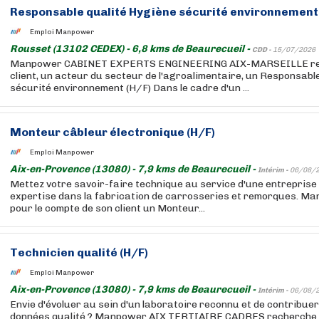
Responsable qualité Hygiène sécurité environnement 
Emploi Manpower
Rousset (13102 CEDEX) - 6,8 kms de Beaurecueil -
CDD -
15/07/2026
Manpower CABINET EXPERTS ENGINEERING AIX-MARSEILLE rec
client, un acteur du secteur de l'agroalimentaire, un Responsabl
sécurité environnement (H/F) Dans le cadre d'un ...
Monteur câbleur électronique (H/F)
Emploi Manpower
Aix-en-Provence (13080) - 7,9 kms de Beaurecueil -
Intérim -
06/08/
Mettez votre savoir-faire technique au service d'une entrepris
expertise dans la fabrication de carrosseries et remorques. M
pour le compte de son client un Monteur...
Technicien qualité (H/F)
Emploi Manpower
Aix-en-Provence (13080) - 7,9 kms de Beaurecueil -
Intérim -
06/08/
Envie d'évoluer au sein d'un laboratoire reconnu et de contribuer à
données qualité ? Manpower AIX TERTIAIRE CADRES recherche p