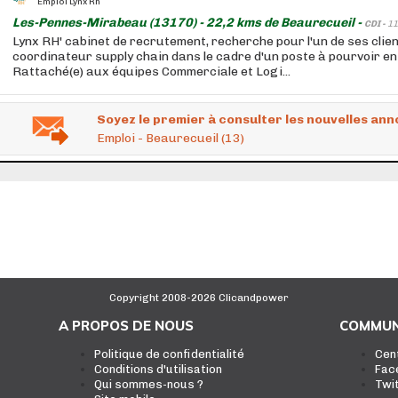
Emploi Lynx Rh
Les-Pennes-Mirabeau (13170) - 22,2 kms de Beaurecueil -
CDI -
11
Lynx RH' cabinet de recrutement, recherche pour l'un de ses clien
coordinateur supply chain dans le cadre d'un poste à pourvoir en
Rattaché(e) aux équipes Commerciale et Logi...
Soyez le premier à consulter les nouvelles ann
Emploi - Beaurecueil (13)
Copyright 2008-2026 Clicandpower
A PROPOS DE NOUS
COMMUN
Politique de confidentialité
Cen
Conditions d'utilisation
Fac
Qui sommes-nous ?
Twi