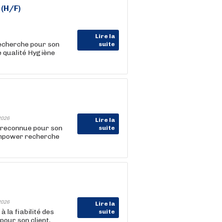
(H/F)
Lire la
herche pour son
suite
e qualité Hygiène
2026
Lire la
e reconnue pour son
suite
anpower recherche
2026
Lire la
 la fiabilité des
suite
our son client,