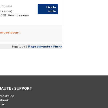
/07/2026
Lire la
ts un(e)
suite
 CDI. Vos missions
onces pour :
Page suivante >
Fin >>
Page 1 de 3
AUTE / SUPPORT
tre d'aide
ebook
tter