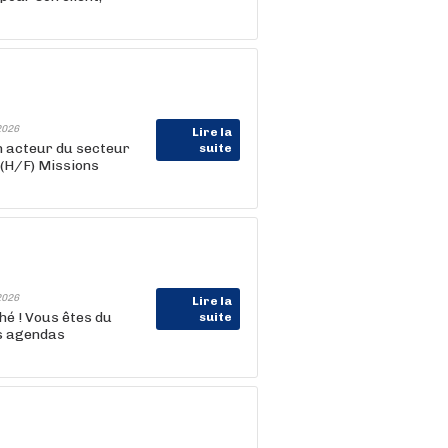
2026
Lire la
 acteur du secteur
suite
 (H/F) Missions
2026
Lire la
hé ! Vous êtes du
suite
es agendas