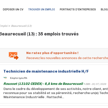
DEPOSER UN CV
TROUVER UN EMPLOI
PORTRAITS D'ENTREPRISES
BLOG
>
Emploi
Beaurecueil (13)
Beaurecueil (13) : 35 emplois trouvés
Ne ratez plus d'opportunités !
Recevez les nouvelles annonces de cette recherche
Technicien de maintenance industrielle H/F
Emploi Lynx Rh
Rousset (13102 CEDEX) - 6,8 kms de Beaurecueil -
CDI -
28/07/2026
Dans le cadre du développement de ses activités, notre client, ent
reconnue pour sa stabilité et sa pérennité, recherche un(e) Techn
Maintenance Industrielle . Rattaché...