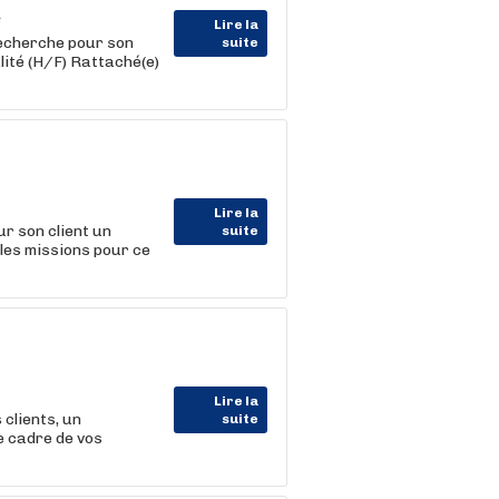
Lire la
herche pour son
suite
lité (H/F) Rattaché(e)
Lire la
 son client un
suite
ales missions pour ce
Lire la
clients, un
suite
e cadre de vos