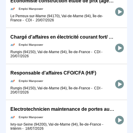
Economiste construction étude de prix (agencement menuiserie) (H/F)
Emploi Manpower
Le Perreux-sur-Marne (94170), Val-de-Marne (94), Île-de-
France
-
CDI
-
20/07/2026
Chargé d'affaires en électricité courant fort/ Courant Faible (H/F)
Emploi Manpower
Rungis (94150), Val-de-Marne (94), Île-de-France
-
CDI
-
20/07/2026
Responsable d'affaires CFO/CFA (H/F)
Emploi Manpower
Rungis (94150), Val-de-Marne (94), Île-de-France
-
CDI
-
20/07/2026
Electrotechnicien maintenance de portes automatiques (H/F)
Emploi Manpower
Ivry-sur-Seine (94200), Val-de-Marne (94), Île-de-France
-
Intérim
-
18/07/2026