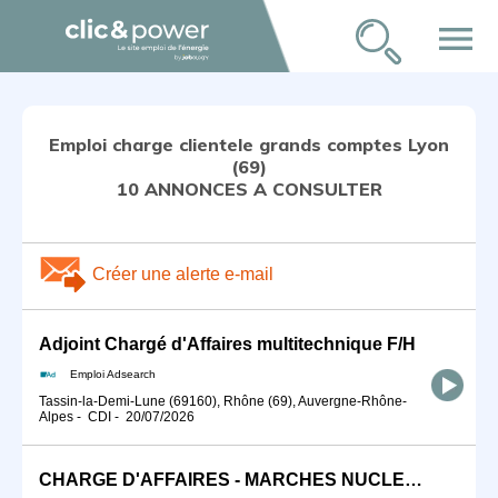
menu
Emploi charge clientele grands comptes Lyon
(69)
10 ANNONCES A CONSULTER
Créer une alerte e-mail
Adjoint Chargé d'Affaires multitechnique F/H
Emploi Adsearch
Tassin-la-Demi-Lune (69160), Rhône (69), Auvergne-Rhône-
Alpes
-
CDI
-
20/07/2026
CHARGE D'AFFAIRES - MARCHES NUCLEAIRES H/F