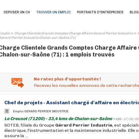
DEPOSER UN CV
TROUVER UN EMPLOI
PORTRAITS D'ENTREPRISES
BLOG
>
>
Emploi
Charge Clientele Grands Comptes Charge Affaire Gerard Perrier Industrie
Gerard Perrier Industrie Chalon-sur-Saône (71)
Charge Clientele Grands Comptes Charge Affaire 
Chalon-sur-Saône (71) : 1 emplois trouvés
Ne ratez plus d'opportunités !
Recevez les nouvelles annonces de cette recherche
Chef de projets - Assistant
chargé
d'affaire
en électric
Emploi GERARD PERRIER INDUSTRIE
Le Creusot (71200) - 33,4 kms de Chalon-sur-Saône -
CDI -
07/08/20
SOTEB, filiale du Groupe
Gérard
Perrier
Industrie
, est spécial
électrique, l'instrumentation et la maintenance industrielle. Elle co
assure la ...