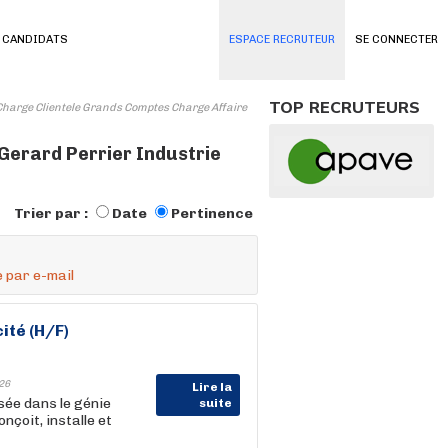
 CANDIDATS
ESPACE RECRUTEUR
SE CONNECTER
TOP RECRUTEURS
Charge Clientele Grands Comptes Charge Affaire
Gerard Perrier Industrie
Trier par :
Date
Pertinence
 par e-mail
ité (H/F)
26
Lire la
isée dans le génie
suite
nçoit, installe et