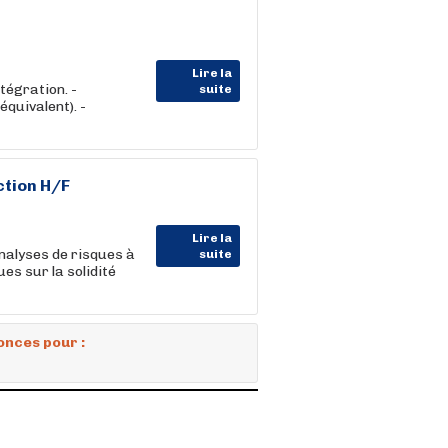
Lire la
tégration. -
suite
équivalent). -
ction H/F
Lire la
analyses de risques à
suite
es sur la solidité
onces pour :