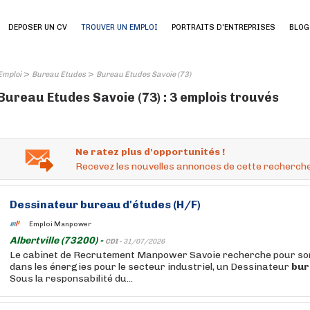
DEPOSER UN CV
TROUVER UN EMPLOI
PORTRAITS D'ENTREPRISES
BLOG
>
>
Emploi
Bureau Etudes
Bureau Etudes Savoie (73)
Bureau Etudes Savoie (73) : 3 emplois trouvés
Ne ratez plus d'opportunités !
Recevez les nouvelles annonces de cette recherche
Dessinateur
bureau
d'études
(H/F)
Emploi Manpower
Albertville (73200) -
CDI -
31/07/2026
Le cabinet de Recrutement Manpower Savoie recherche pour son 
dans les énergies pour le secteur industriel, un Dessinateur
bur
Sous la responsabilité du...