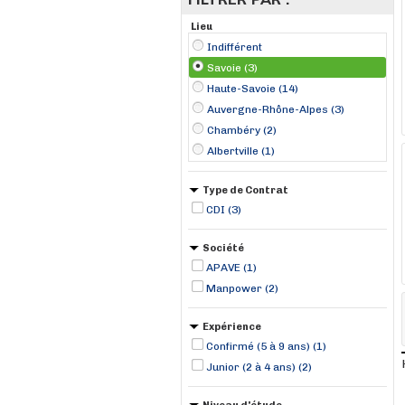
Lieu
Indifférent
Savoie (3)
Haute-Savoie (14)
Auvergne-Rhône-Alpes (3)
Chambéry (2)
Albertville (1)
Type de Contrat
CDI (3)
Société
APAVE (1)
Manpower (2)
Expérience
Confirmé (5 à 9 ans) (1)
Junior (2 à 4 ans) (2)