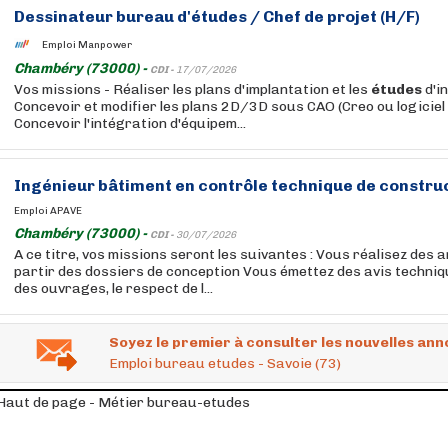
Dessinateur
bureau
d'études
/ Chef de projet (H/F)
Emploi Manpower
Chambéry (73000) -
CDI -
17/07/2026
Vos missions - Réaliser les plans d'implantation et les
études
d'in
Concevoir et modifier les plans 2D/3D sous CAO (Creo ou logiciel 
Concevoir l'intégration d'équipem...
Ingénieur bâtiment en contrôle technique de constru
Emploi APAVE
Chambéry (73000) -
CDI -
30/07/2026
A ce titre, vos missions seront les suivantes : Vous réalisez des 
partir des dossiers de conception Vous émettez des avis techniqu
des ouvrages, le respect de l...
Soyez le premier à consulter les nouvelles ann
Emploi bureau etudes - Savoie (73)
Haut de page - Métier bureau-etudes