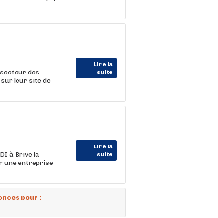
Lire la
 secteur des
suite
sur leur site de
Lire la
I à Brive la
suite
r une entreprise
onces pour :