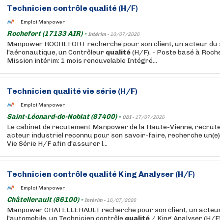
Technicien contrôle
qualité
(H/F)
Emploi Manpower
Rochefort (17133 AIR) -
Intérim -
10/07/2026
Manpower ROCHEFORT recherche pour son client, un acteur du 
l'aéronautique, un Contrôleur
qualité
(H/F). - Poste basé à Roch
Mission intérim: 1 mois renouvelable Intégré...
Technicien
qualité
vie série (H/F)
Emploi Manpower
Saint-Léonard-de-Noblat (87400) -
CDI -
17/07/2026
Le cabinet de recutement Manpower de la Haute-Vienne, recrute 
acteur industriel reconnu pour son savoir-faire, recherche un(e
Vie Série H/F afin d'assurer l...
Technicien contrôle
qualité
King Analyser (H/F)
Emploi Manpower
Châtellerault (86100) -
Intérim -
16/07/2026
Manpower CHATELLERAULT recherche pour son client, un acteur
l'automobile, un Technicien contrôle
qualité
/ King Analyser (H/F)