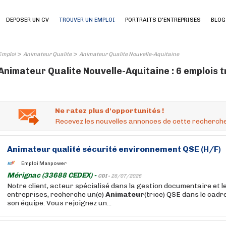
DEPOSER UN CV
TROUVER UN EMPLOI
PORTRAITS D'ENTREPRISES
BLOG
>
>
Emploi
Animateur Qualite
Animateur Qualite Nouvelle-Aquitaine
Animateur Qualite Nouvelle-Aquitaine : 6 emplois 
Ne ratez plus d'opportunités !
Recevez les nouvelles annonces de cette recherche
Animateur
qualité
sécurité environnement QSE (H/F)
Emploi Manpower
Mérignac (33688 CEDEX) -
CDI -
28/07/2026
Notre client, acteur spécialisé dans la gestion documentaire et l
entreprises, recherche un(e)
Animateur
(trice) QSE dans le cad
son équipe. Vous rejoignez un...