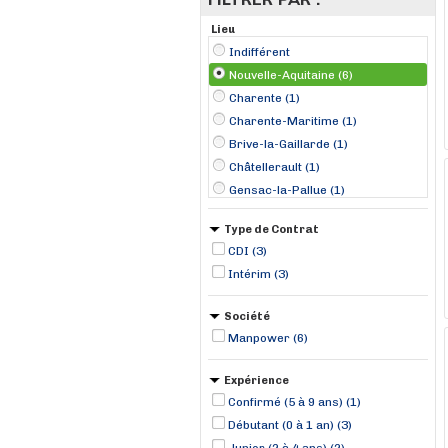
Lieu
Indifférent
Nouvelle-Aquitaine (6)
Charente (1)
Charente-Maritime (1)
Brive-la-Gaillarde (1)
Châtellerault (1)
Gensac-la-Pallue (1)
Mérignac (1)
Type de Contrat
Rochefort (1)
CDI (3)
Saint-Léonard-de-Noblat (1)
Intérim (3)
Société
Manpower (6)
Expérience
Confirmé (5 à 9 ans) (1)
Débutant (0 à 1 an) (3)