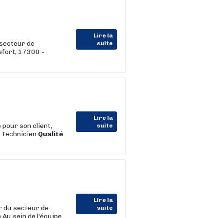
Lire la
secteur de
suite
efort, 17300 -
Lire la
pour son client,
suite
) Technicien
Qualité
Lire la
 du secteur de
suite
 Au sein de l'équipe