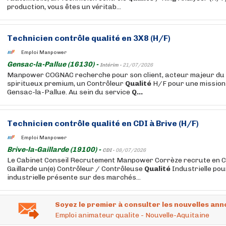
production, vous êtes un véritab...
Technicien contrôle
qualité
en 3X8 (H/F)
Emploi Manpower
Gensac-la-Pallue (16130) -
Intérim -
21/07/2026
Manpower COGNAC recherche pour son client, acteur majeur du
spiritueux premium, un Contrôleur
Qualité
H/F pour une mission 
Gensac-la-Pallue. Au sein du service
Q...
Technicien contrôle
qualité
en CDI à Brive (H/F)
Emploi Manpower
Brive-la-Gaillarde (19100) -
CDI -
08/07/2026
Le Cabinet Conseil Recrutement Manpower Corrèze recrute en CD
Gaillarde un(e) Contrôleur / Contrôleuse
Qualité
Industrielle pou
industrielle présente sur des marchés...
Soyez le premier à consulter les nouvelles ann
Emploi animateur qualite - Nouvelle-Aquitaine