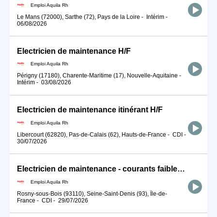
Emploi Aquila Rh
Le Mans (72000), Sarthe (72), Pays de la Loire
-
Intérim
-
06/08/2026
Electricien de maintenance H/F
Emploi Aquila Rh
Périgny (17180), Charente-Maritime (17), Nouvelle-Aquitaine
-
Intérim
-
03/08/2026
Electricien de maintenance itinérant H/F
Emploi Aquila Rh
Libercourt (62820), Pas-de-Calais (62), Hauts-de-France
-
CDI
-
30/07/2026
Electricien de maintenance - courants faibles H/F
Emploi Aquila Rh
Rosny-sous-Bois (93110), Seine-Saint-Denis (93), Île-de-
France
-
CDI
-
29/07/2026